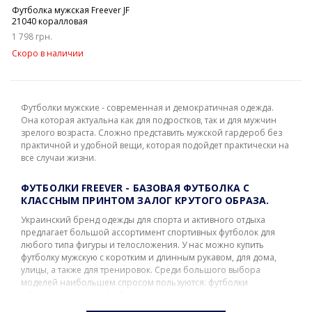
Футболка мужская Freever JF
21040 коралловая
1 798 грн.
Скоро в наличии
Футболки мужские - современная и демократичная одежда.
Она которая актуальна как для подростков, так и для мужчин
зрелого возраста. Сложно представить мужской гардероб без
практичной и удобной вещи, которая подойдет практически на
все случаи жизни.
ФУТБОЛКИ FREEVER - БАЗОВАЯ ФУТБОЛКА С
КЛАССНЫМ ПРИНТОМ ЗАЛОГ КРУТОГО ОБРАЗА.
Украинский бренд одежды для спорта и активного отдыха
предлагает большой ассортимент спортивных футболок для
любого типа фигуры и телосложения. У нас можно купить
футболку мужскую с коротким и длинным рукавом, для дома,
улицы, а также для тренировок. Среди большого выбора
моделей наибольшем спросом пользуются: футболки
облегающего кроя, футболки-поло, спортивные и
компрессионные футболки.