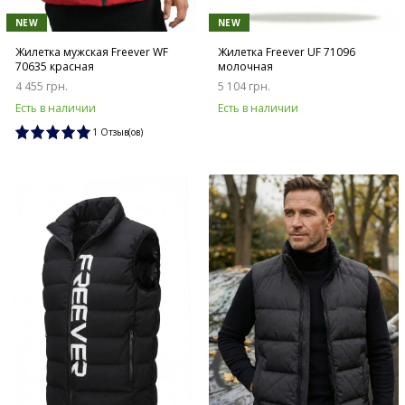
NEW
NEW
Жилетка мужская Freever WF
Жилетка Freever UF 71096
70635 красная
молочная
4 455 грн.
5 104 грн.
Есть в наличии
Есть в наличии
1 Отзыв(ов)