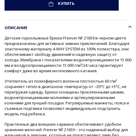
КУПИТЬ
ОПИСАНИЕ
Детские горнолыжные брюки Freever NF 21659 в черном цвете
предназначены для активных зимних приключений. Благодаря
эластичному материалу 4-WAY SYSTEM из 100% полиэстера, они
обеспечивают свободу движений и надежную защиту от
холода. Мембрана с показателями водонепроницаемости 15 000
мм и воздухопроницаемости 15 000 г/м²/24 часа гарантирует
комфорт даже во время интенсивного катания.
Утеплитель из полиэфирного волокна плотностью 60 г/м²
сохраняет тепло в диапазоне температур от –20°C до +5°C, не
перегружая одежду. Брюки оснащены проклеенными швами,
водонепроницаемыми молниями и артикулированными
коленями для лучшей посадки. Регулируемые манжеты, пояса и
съемные подтяжки позволяют индивидуально подстроить
модель под ребенка.
Практичные два внешних кармана обеспечивают удобное
хранение мелочей. Freever NF 21659 – это надежный выбор для
мальчиков и девочек, которые не представляют зиму без