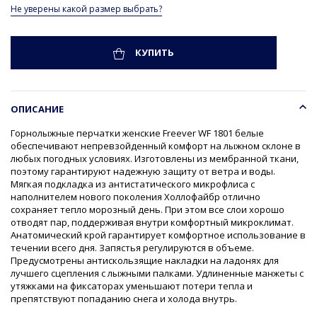
Не уверены какой размер выбрать?
КУПИТЬ
ОПИСАНИЕ
Горнолыжные перчатки женские Freever WF 1801 белые
обеспечивают непревзойденный комфорт на лыжном склоне в
любых погодных условиях. Изготовлены из мембранной ткани,
поэтому гарантируют надежную защиту от ветра и воды.
Мягкая подкладка из антистатического микрофлиса с
наполнителем нового поколения Холлофайбр отлично
сохраняет тепло морозный день. При этом все слои хорошо
отводят пар, поддерживая внутри комфортный микроклимат.
Анатомический крой гарантирует комфортное использование в
течении всего дня. Запястья регулируются в объеме.
Предусмотрены антискользящие накладки на ладонях для
лучшего сцепления с лыжными палками. Удлиненные манжеты с
утяжками на фиксаторах уменьшают потери тепла и
препятствуют попаданию снега и холода внутрь.