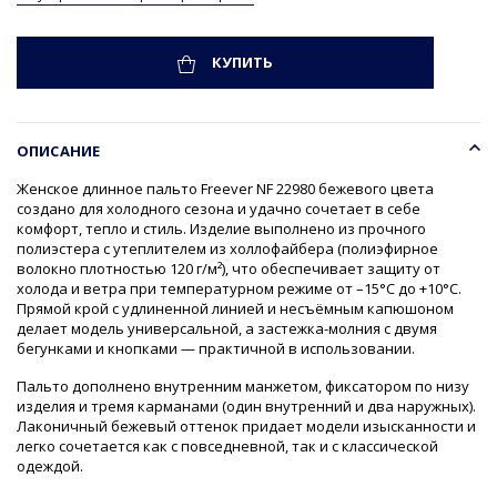
КУПИТЬ
ОПИСАНИЕ
Женское длинное пальто Freever NF 22980 бежевого цвета
создано для холодного сезона и удачно сочетает в себе
комфорт, тепло и стиль. Изделие выполнено из прочного
полиэстера с утеплителем из холлофайбера (полиэфирное
волокно плотностью 120 г/м²), что обеспечивает защиту от
холода и ветра при температурном режиме от –15°C до +10°C.
Прямой крой с удлиненной линией и несъёмным капюшоном
делает модель универсальной, а застежка-молния с двумя
бегунками и кнопками — практичной в использовании.
Пальто дополнено внутренним манжетом, фиксатором по низу
изделия и тремя карманами (один внутренний и два наружных).
Лаконичный бежевый оттенок придает модели изысканности и
легко сочетается как с повседневной, так и с классической
одеждой.