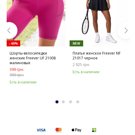
- 60%
NEW
Шорты-велосипедки
Платье женское Freever NF
женские Freever UF 21008
21017 черное
малиновые
2 925 грн.
399 грн.
Есть в наличии
990 грн.
Есть в наличии