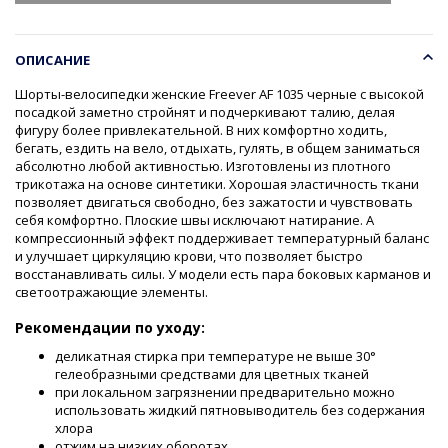
ОПИСАНИЕ
Шорты-велосипедки женские Freever AF 1035 черные с высокой
посадкой заметно стройнят и подчеркивают талию, делая
фигуру более привлекательной. В них комфортно ходить,
бегать, ездить на вело, отдыхать, гулять, в общем заниматься
абсолютно любой активностью. Изготовлены из плотного
трикотажа на основе синтетики. Хорошая эластичность ткани
позволяет двигаться свободно, без зажатости и чувствовать
себя комфортно. Плоские швы исключают натирание. А
компрессионный эффект поддерживает температурный баланс
и улучшает циркуляцию крови, что позволяет быстро
восстанавливать силы. У модели есть пара боковых карманов и
светоотражающие элементы.
Рекомендации по уходу:
деликатная стирка при температуре не выше 30°
гелеобразными средствами для цветных тканей
при локальном загрязнении предварительно можно
использовать жидкий пятновыводитель без содержания
хлора
отжим на низких оборотах