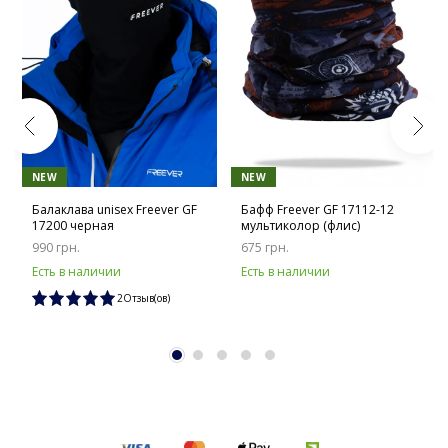
NEW
NEW
Балаклава unisex Freever GF
Бафф Freever GF 17112-12
17200 черная
мультиколор (флис)
990 грн.
675 грн.
Есть в наличии
Есть в наличии
2Отзыв(ов)