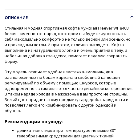
ОПИСАНИЕ
Стильная и модная спортивная кофта мужская Freever WF 8408
белая – именно тот наряд, в котором вы будете чувствовать
себя максимально комфортно не только весной или осенью, но
и прохладным летом. И при этом, отлично выглядеть. Кофта
выполнена из натурального хлопка и очень приятна к телу, а
небольшая добавка спандекса, помогает изделию сохранять
форму.
Эту модель отличает удобная застежка-«молния», два
расположенных по бокам кармана и свободный капюшон
регулируемый по объему с помощью шнурков, которые
одновременно с этим являются частью дизайнерского решения.
В таком наряде холода в межсезонье вам просто не страшны.
Белый цвет придает этому предмету гардероба нарядности и
позволяет легко его комбинировать с другой одеждой и
обувью.
Рекомендации по уходу:
деликатная стирка при температуре не выше 30°
гелеобразными средствами для цветных тканей