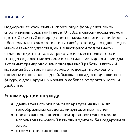
ОПИСАНИЕ
Подчеркните свой стиль и спортивную форму с женскими
спортивными брюками Freever UF 5822 в классическом черном
цвете. Отличный выбор для весны, межсезонья и осени. Модель
обеспечивают комфорт и стиль в любую погоду. Созданные для
максимального удобства, они имеют фасон под резинку -
отлично сидеть на талии. Трикотаж из смеси полиэстера и
спандекса делает их легкими и эластичными, идеальными для
активных тренировок или повседневной работы. Плотный
материал без утеплителя хорошо подходит переходного
времени и прохладных дней. Высокая посадка подчеркивает
фигуру, а два наружных кармана добавляют практичности и
удобства.
Рекомендации по уходу:
деликатная стирка при температуре не выше 30°
гелеобразными средствами для цветных тканей
при локальном загрязнении предварительно можно
использовать жидкий пятновыводитель без содержания
хлора
отжим на низких оборотах