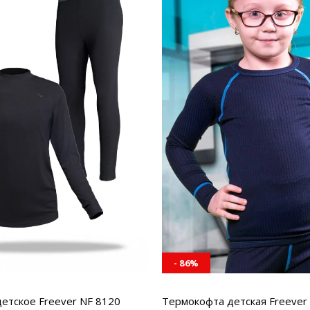
- 86%
етское Freever NF 8120
Термокофта детская Freever