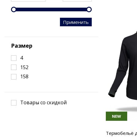
Применить
Размер
4
152
158
Товары со скидкой
NEW
Термобельё д