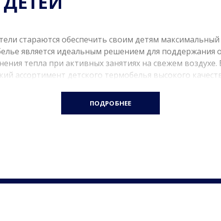
 ДЕТЕЙ
тели стараются обеспечить своим детям максимальный
белье является идеальным решением для поддержания
нения тепла при активных занятиях на свежем воздухе.
кий ассортимент детского термобелья высокого качест
ПОДРОБНЕЕ
КАЧЕСТВО И АНАТОМИЧ
ставленное в интернет-магазине FREEVER, разработано
ребностей активных детей. Мы предлагаем изделия из 
спечивают отличную теплоизоляцию, быстрое испарени