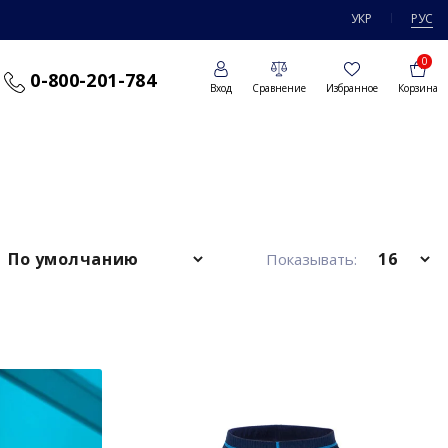
УКР
РУС
0
0-800-201-784
Вход
Сравнение
Избранное
Корзина
Показывать: