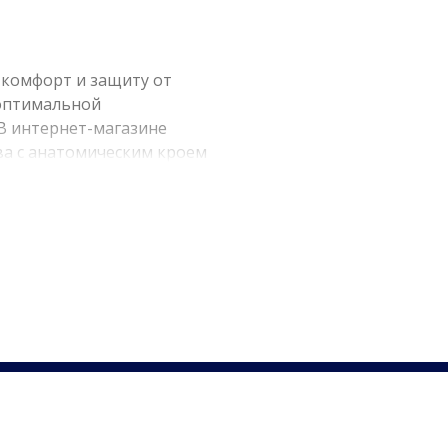
 комфорт и защиту от
 оптимальной
 В интернет-магазине
ва с анатомическим кроем
ЕСКИЙ
 с учетом особенностей
© 2012 - 2026 Freever.
высококачественных
Все права защищены.
е влаги и максимальный