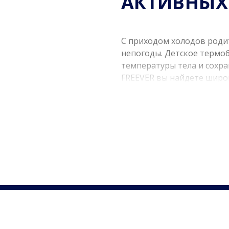
АКТИВНЫХ
С приходом холодов роди
непогоды. Детское термо
температуры тела и сохра
FREEVER вы найдете широ
по доступным ценам.
ВЫСОКОЕ 
ДИЗАЙН
Детское термобелье, пред
детского организма и пот
материалов, которые обе