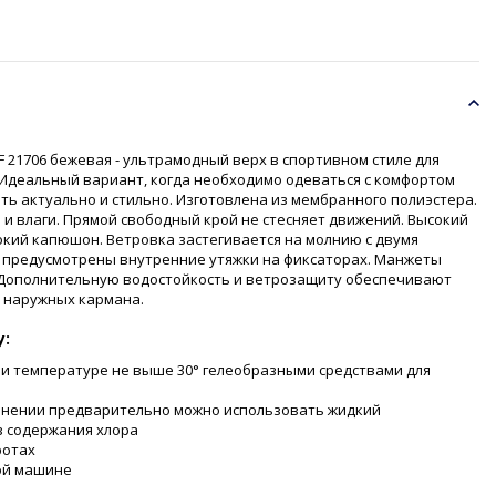
F 21706 бежевая - ультрамодный верх в спортивном стиле для
 Идеальный вариант, когда необходимо одеваться с комфортом
еть актуально и стильно. Изготовлена из мембранного полиэстера.
и влаги. Прямой свободный крой не стесняет движений. Высокий
окий капюшон. Ветровка застегивается на молнию с двумя
я предусмотрены внутренние утяжки на фиксаторах. Манжеты
. Дополнительную водостойкость и ветрозащиту обеспечивают
 наружных кармана.
у:
ри температуре не выше 30° гелеобразными средствами для
знении предварительно можно использовать жидкий
 содержания хлора
ротах
ой машине