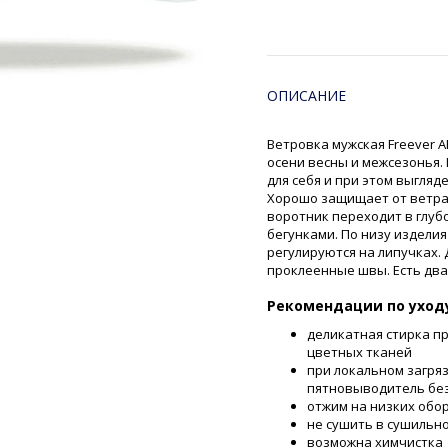
ОПИСАНИЕ
Ветровка мужская Freever A
осени весны и межсезонья.
для себя и при этом выгляд
Хорошо защищает от ветра 
воротник переходит в глуб
бегунками. По низу издели
регулируются на липучках
проклеенные швы. Есть два
Рекомендации по уход
деликатная стирка п
цветных тканей
при локальном загря
пятновыводитель без
отжим на низких обо
не сушить в сушильн
возможна химчистка