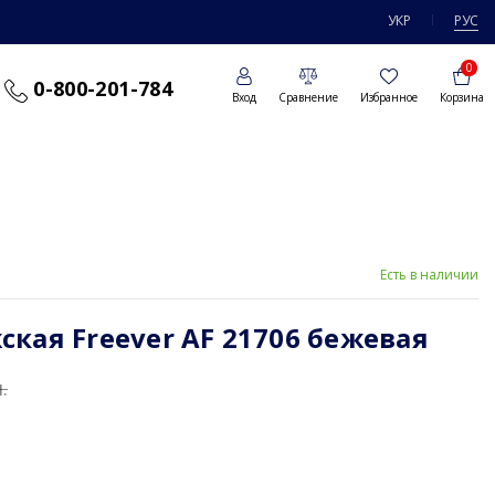
УКР
РУС
0
0-800-201-784
Вход
Сравнение
Избранное
Корзина
Есть в наличии
кая Freever AF 21706 бежевая
.