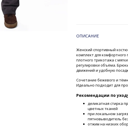
ОПИСАНИЕ
Женский спортивный костюм
комплект для комфортного 
плотного трикотажа с мягки
регулировки объёма. Брюки
движений и удобную посадк
Сочетание бежевого и тёмн
Идеально подходит для про
Рекомендации по уход
деликатная стирка п
цветных тканей
при локальном загря
пятновыводитель без
отжим на низких обо