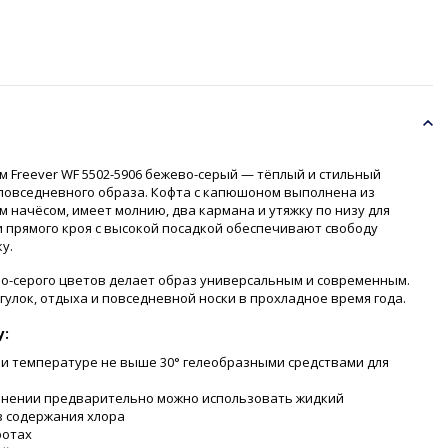
 Freever WF 5502-5906 бежево-серый — тёплый и стильный
повседневного образа. Кофта с капюшоном выполнена из
м начёсом, имеет молнию, два кармана и утяжку по низу для
 прямого кроя с высокой посадкой обеспечивают свободу
у.
о-серого цветов делает образ универсальным и современным.
гулок, отдыха и повседневной носки в прохладное время года.
у:
ри температуре не выше 30° гелеобразными средствами для
знении предварительно можно использовать жидкий
 содержания хлора
ротах