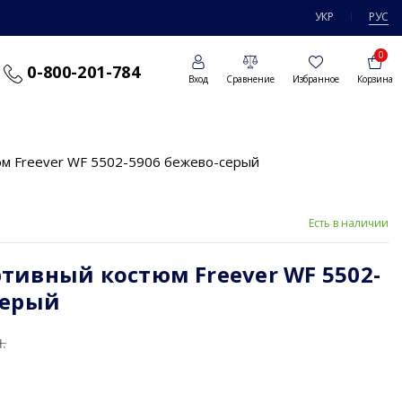
УКР
РУС
0
0-800-201-784
Вход
Сравнение
Избранное
Корзина
м Freever WF 5502-5906 бежево-серый
Есть в наличии
тивный костюм Freever WF 5502-
серый
.