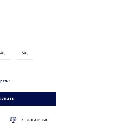
5XL
6XL
рать?
КУПИТЬ
в сравнение