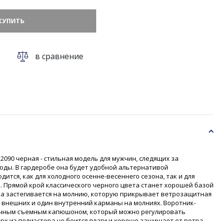
КУПИТЬ
в сравнение
 2090 черная - стильная модель для мужчин, следящих за
оды. В гардеробе она будет удобной альтернативой
дится, как для холодного осенне-весеннего сезона, так и для
 Прямой крой классического черного цвета станет хорошей базой
ка застегивается на молнию, которую прикрывает ветрозащитная
ри внешних и один внутренний карманы на молниях. Воротник-
ичным съемным капюшоном, который можно регулировать
рх из полиэстера не боится влаги и хорошо защищает от ветра.