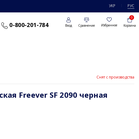
УКР
РУС
0
0-800-201-784
Избранное
Вход
Сравнение
Корзина
Снят с производства
ая Freever SF 2090 черная