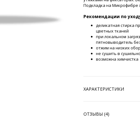
Подкладка на Микрофибре х
Рекомендации по уход
деликатная стирка п
цветных тканей
при локальном загря
пятновыводитель без
отжим на низких обо
не сушить в сушильн
возможна химчистка
ХАРАКТЕРИСТИКИ
ОТЗЫВЫ (4)