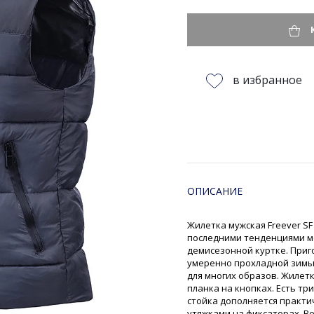
в избранное
ОПИСАНИЕ
Жилетка мужская Freever SF
последними тенденциями м
демисезонной куртке. Приго
умеренно прохладной зимы.
для многих образов. Жилет
планка на кнопках. Есть т
стойка дополняется практ
утяжками на фиксаторах. Ве