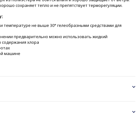
орошо сохраняет тепло и не препятствует терморегуляции.
у:
ри температуре не выше 30° гелеобразными средствами для
знении предварительно можно использовать жидкий
 содержания хлора
ротах
ой машине