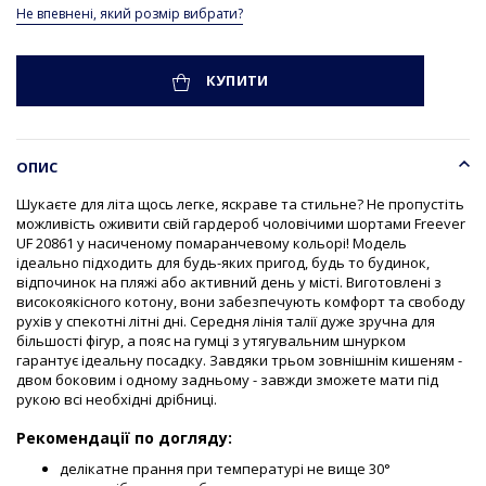
Не впевнені, який розмір вибрати?
КУПИТИ
ОПИС
Шукаєте для літа щось легке, яскраве та стильне? Не пропустіть
можливість оживити свій гардероб чоловічими шортами Freever
UF 20861 у насиченому помаранчевому кольорі! Модель
ідеально підходить для будь-яких пригод, будь то будинок,
відпочинок на пляжі або активний день у місті. Виготовлені з
високоякісного котону, вони забезпечують комфорт та свободу
рухів у спекотні літні дні. Середня лінія талії дуже зручна для
більшості фігур, а пояс на гумці з утягувальним шнурком
гарантує ідеальну посадку. Завдяки трьом зовнішнім кишеням -
двом боковим і одному задньому - завжди зможете мати під
рукою всі необхідні дрібниці.
Рекомендації по догляду:
делікатне прання при температурі не вище 30°