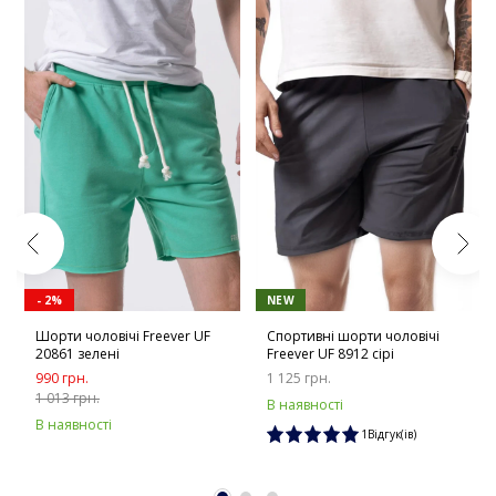
- 2%
NEW
Шорти чоловічі Freever UF
Спортивні шорти чоловічі
20861 зелені
Freever UF 8912 сірі
990 грн.
1 125 грн.
1 013 грн.
В наявності
В наявності
1Відгук(ів)