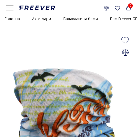
0
Головна
Аксесуари
Балаклави та бафи
Баф Freever G