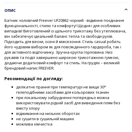
ОПИС
Батник чоловічий Freever UF20862 чорний - відмінне поєднання
функціональності, стилю та комфорту! Щодня і для особливих
випадків! Виготовлений із щільного трикотажу без утеплювача,
він забезпечує ідеальний баланс тепла та свободи рухів.
Підходить для весни, осені й міжсезоння. Стиль casual робить
його чудовим вибором як для повсякденного гардероба, так і
для активного відпочинку. Зручна кругла горловина. Низ
рукавів та поділ завершено широкою трикотажною гумкою,
додаючи додатковий комфорт та стиль. На грудях – великий
брендовий напис FREEVER.
Рекомендації по догляду:
делікатне прання при температурі не вище 30°
гелеподібними засобами для кольорових тканин
при локальному забрудненні попередньо можна
використовувати рідкий засіб для виведення плям без
вмісту хлору
віджимання на низьких оборотах
не сушити в сушильній машині
можлива хімчистка