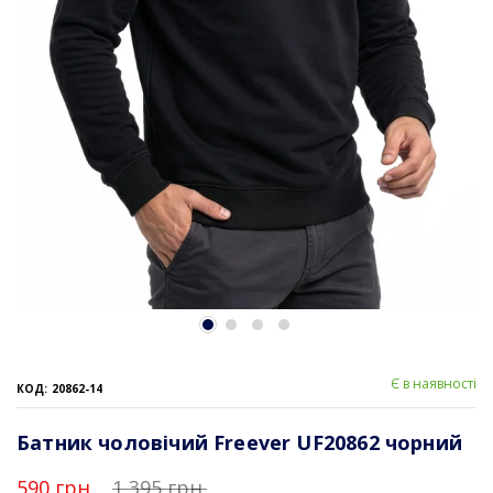
Є в наявності
КОД: 20862-14
Батник чоловічий Freever UF20862 чорний
590 грн.
1 395 грн.