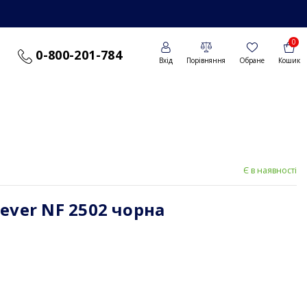
0
0-800-201-784
Вхід
Порівняння
Обране
Кошик
Є в наявності
ever NF 2502 чорна