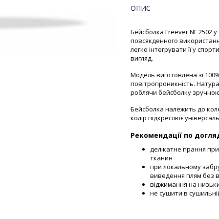
ОПИС
Бейсболка Freever NF 2502 
повсякденного використанн
легко інтегрувати її у спор
вигляд.
Модель виготовлена зі 100%
повітропроникність. Натура
роблячи бейсболку зручною
Бейсболка належить до колек
колір підкреслює універсаль
Рекомендації по догля
делікатне прання при
тканин
при локальному забр
виведення плям без в
віджимання на низьк
не сушити в сушильні