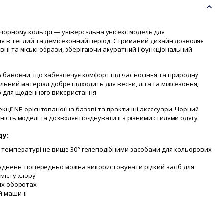
у чорному кольорі — універсальна унісекс модель для
я в теплий та демісезонний період. Стриманий дизайн дозволяє
тивні та міські образи, зберігаючи акуратний і функціональний
 бавовни, що забезпечує комфорт під час носіння та природну
льний матеріал добре підходить для весни, літа та міжсезоння,
 для щоденного використання.
ції NF, орієнтованої на базові та практичні аксесуари. Чорний
ність моделі та дозволяє поєднувати її з різними стилями одягу.
ду:
 температурі не вище 30° гелеподібними засобами для кольорових
удненні попередньо можна використовувати рідкий засіб для
місту хлору
их оборотах
й машині