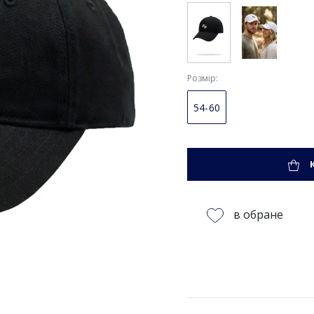
Розмір
54-60
в обране