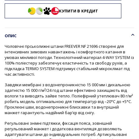
КУПИТИ В КРЕДИТ
ОПИС
Чоловічні гірськолижні штани FREEVER NF 21696 створені для
інтенсивних зимових навантажень і комфортного катання в
умовах мінливої погоди. Технологічний матеріал 4-WAY SYSTEM із
100% поліестеру забезпечує еластичність та свободу рухів, а
підкладка TERMO SYSTEM підтримує стабільний мікроклімат під
час активності.
Завдяки мембрані з водонепроникністю 15 000 мм і дихальною
здатністю 15 000 г/м²/24 год штани ефективно захищають від
вологи та виводять зайве тепло. Поліефірний утеплювач 80 г/м²
робить модель оптимальною для температур від –20°C до +5°C.
Проклеєні шви, водонепроникні блискавки та внутрішній
манжет гарантують надійний бар’єр від снігу.
Регульовані знімні підтяжки, фіксація пояса, зовнішній
регульований манжет і додаткова вентиляція дозволяють
адаптувати штани до індивідуальних потреб. Артикульовані