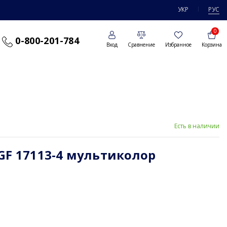
УКР
РУС
0
0-800-201-784
Вход
Сравнение
Избранное
Корзина
Есть в наличии
 GF 17113-4 мультиколор