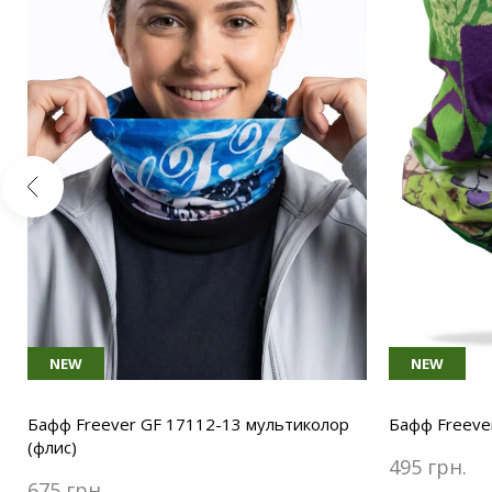
NEW
NEW
Бафф Freever GF 17112-13 мультиколор
Бафф Freeve
(флис)
495 грн.
675 грн.