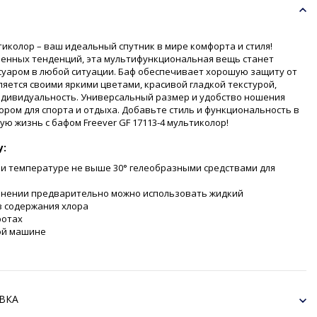
ьтиколор – ваш идеальный спутник в мире комфорта и стиля!
менных тенденций, эта мультифункциональная вещь станет
уаром в любой ситуации. Баф обеспечивает хорошую защиту от
ляется своими яркими цветами, красивой гладкой текстурой,
ндивидуальность. Универсальный размер и удобство ношения
ром для спорта и отдыха. Добавьте стиль и функциональность в
ю жизнь с бафом Freever GF 17113-4 мультиколор!
у:
ри температуре не выше 30° гелеобразными средствами для
знении предварительно можно использовать жидкий
 содержания хлора
ротах
ой машине
ВКА