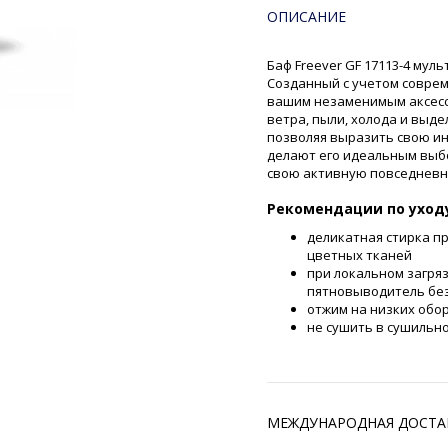
ОПИСАНИЕ
Баф Freever GF 17113-4 мул
Созданный с учетом совре
вашим незаменимым аксесс
ветра, пыли, холода и выде
позволяя выразить свою и
делают его идеальным выбо
свою активную повседневну
Рекомендации по уход
деликатная стирка п
цветных тканей
при локальном загря
пятновыводитель без
отжим на низких обо
не сушить в сушильн
МЕЖДУНАРОДНАЯ ДОСТА