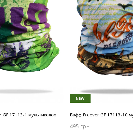
NEW
r GF 17113-1 мультиколор
Бафф Freever GF 17113-10 м
495 грн.