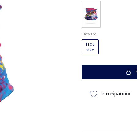
Размер
Free
size
в избранное