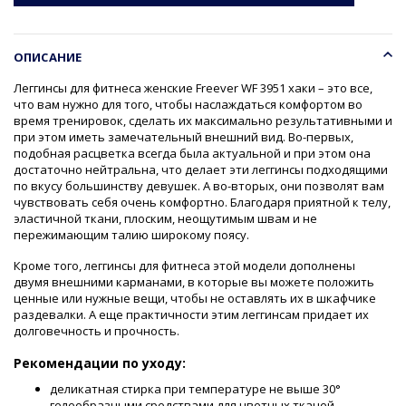
ОПИСАНИЕ
Леггинсы для фитнеса женские Freever WF 3951 хаки – это все,
что вам нужно для того, чтобы наслаждаться комфортом во
время тренировок, сделать их максимально результативными и
при этом иметь замечательный внешний вид. Во-первых,
подобная расцветка всегда была актуальной и при этом она
достаточно нейтральна, что делает эти леггинсы подходящими
по вкусу большинству девушек. А во-вторых, они позволят вам
чувствовать себя очень комфортно. Благодаря приятной к телу,
эластичной ткани, плоским, неощутимым швам и не
пережимающим талию широкому поясу.
Кроме того, леггинсы для фитнеса этой модели дополнены
двумя внешними карманами, в которые вы можете положить
ценные или нужные вещи, чтобы не оставлять их в шкафчике
раздевалки. А еще практичности этим леггинсам придает их
долговечность и прочность.
Рекомендации по уходу:
деликатная стирка при температуре не выше 30°
гелеобразными средствами для цветных тканей