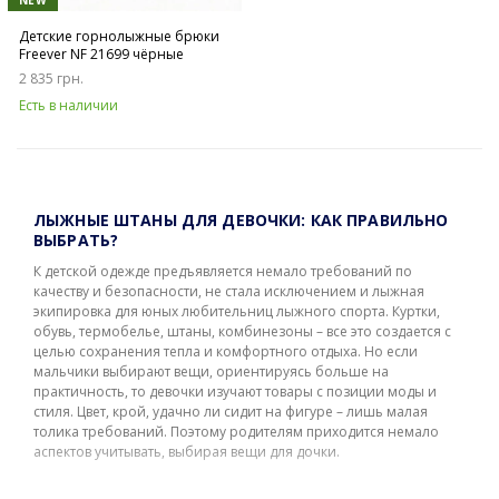
NEW
Детские горнолыжные брюки
Freever NF 21699 чёрные
2 835 грн.
Есть в наличии
ЛЫЖНЫЕ ШТАНЫ ДЛЯ ДЕВОЧКИ: КАК ПРАВИЛЬНО
ВЫБРАТЬ?
К детской одежде предъявляется немало требований по
качеству и безопасности, не стала исключением и лыжная
экипировка для юных любительниц лыжного спорта. Куртки,
обувь, термобелье, штаны, комбинезоны – все это создается с
целью сохранения тепла и комфортного отдыха. Но если
мальчики выбирают вещи, ориентируясь больше на
практичность, то девочки изучают товары с позиции моды и
стиля. Цвет, крой, удачно ли сидит на фигуре – лишь малая
толика требований. Поэтому родителям приходится немало
аспектов учитывать, выбирая вещи для дочки.