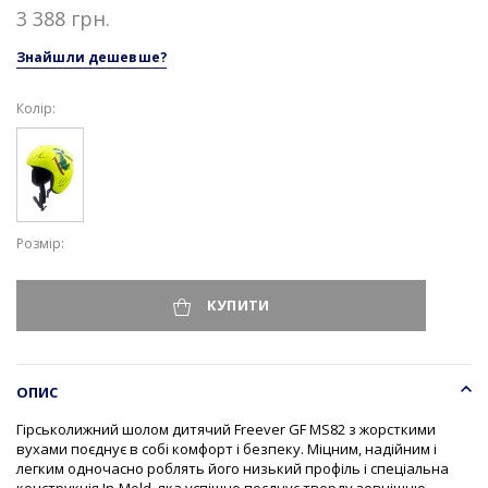
3 388 грн.
Знайшли дешевше?
Колір:
Розмір
КУПИТИ
ОПИС
Гірськолижний шолом дитячий Freever GF MS82 з жорсткими
вухами поєднує в собі комфорт і безпеку. Міцним, надійним і
легким одночасно роблять його низький профіль і спеціальна
конструкція In-Mold, яка успішно поєднує тверду зовнішню