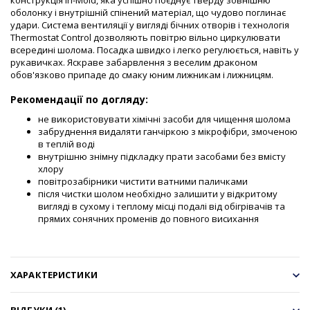
оболонку і внутрішній спінений матеріал, що чудово поглинає
удари. Система вентиляції у вигляді бічних отворів і технологія
Thermostat Control дозволяють повітрю вільно циркулювати
всередині шолома. Посадка швидко і легко регулюється, навіть у
рукавичках. Яскраве забарвлення з веселим драконом
обов'язково припаде до смаку юним лижникам і лижницям.
Рекомендації по догляду:
не використовувати хімічні засоби для чищення шолома
забруднення видаляти ганчіркою з мікрофібри, змоченою
в теплій воді
внутрішню знімну підкладку прати засобами без вмісту
хлору
повітрозабірники чистити ватними паличками
після чистки шолом необхідно залишити у відкритому
вигляді в сухому і теплому місці подалі від обігрівачів та
прямих сонячних променів до повного висихання
ХАРАКТЕРИСТИКИ
ВІДГУКИ (1)