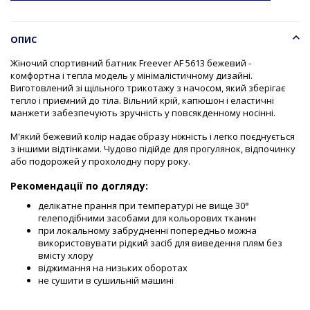
ОПИС
Жіночий спортивний батник Freever AF 5613 бежевий -
комфортна і тепла модель у мінімалістичному дизайні.
Виготовлений зі щільного трикотажу з начосом, який зберігає
тепло і приємний до тіла. Вільний крій, капюшон і еластичні
манжети забезпечують зручність у повсякденному носінні.
М'який бежевий колір надає образу ніжність і легко поєднується
з іншими відтінками. Чудово підійде для прогулянок, відпочинку
або подорожей у прохолодну пору року.
Рекомендації по догляду:
делікатне прання при температурі не вище 30°
гелеподібними засобами для кольорових тканин
при локальному забрудненні попередньо можна
використовувати рідкий засіб для виведення плям без
вмісту хлору
віджимання на низьких оборотах
не сушити в сушильній машині