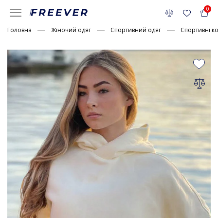
0
Головна
Жіночий одяг
Спортивний одяг
Спортивні к