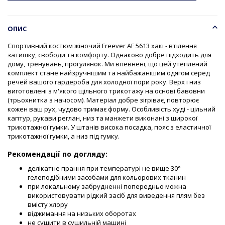
ОПИС
Спортивний костюм жіночий Freever AF 5613 хакі - втілення
затишку, свободи та комфорту. Однаково добре підходить для
дому, тренувань, прогулянок. Ми впевнені, що цей утеплений
комплект стане найзручнішим та найбажанішим одягом серед
речей вашого гардероба для холодної пори року. Верх і низ
виготовлені з м'якого щільного трикотажу на основі бавовни
(трьохнитка з начосом). Матеріал добре зігріває, повторює
кожен ваш рух, чудово тримає форму. Особливість худі - цільний
каптур, рукави реглан, низ та манжети виконані з широкої
трикотажної гумки. У штанів висока посадка, пояс з еластичної
трикотажної гумки, а низ під гумку.
Рекомендації по догляду:
делікатне прання при температурі не вище 30°
гелеподібними засобами для кольорових тканин
при локальному забрудненні попередньо можна
використовувати рідкий засіб для виведення плям без
вмісту хлору
віджимання на низьких оборотах
не сушити в сушильній машині