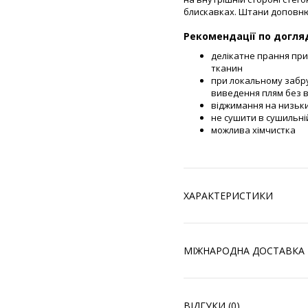
блискавках. Штани доповнюю
Рекомендації по догля
делікатне прання при
тканин
при локальному забр
виведення плям без в
віджимання на низьк
не сушити в сушильні
можлива хімчистка
ХАРАКТЕРИСТИКИ
МІЖНАРОДНА ДОСТАВКА
ВІДГУКИ (0)