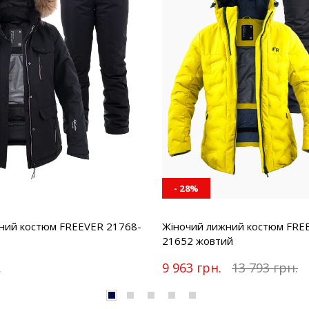
- 28%
ний костюм FREEVER 21768-
Жіночий лижний костюм FRE
21652 жовтий
.
9 963 грн.
13 793 грн.