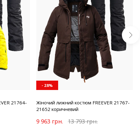
- 28%
EVER 21764-
Жіночий лижний костюм FREEVER 21767-
21652 коричневий
9 963 грн.
13 793 грн.