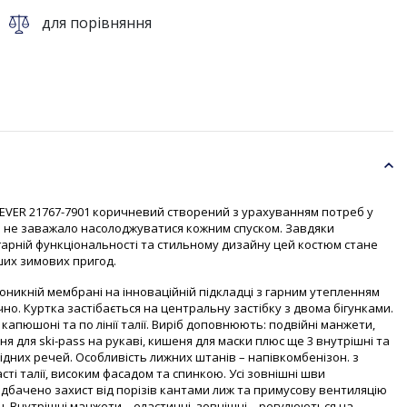
для порівняння
EVER 21767-7901 коричневий створений з урахуванням потреб у
що не заважало насолоджуватися кожним спуском. Завдяки
гарній функціональності та стильному дизайну цей костюм стане
их зимових пригод.
оникній мембрані на інноваційній підкладці з гарним утепленням
чно. Куртка застібається на центральну застібку з двома бігунками.
 капюшоні та по лінії талії. Виріб доповнюють: подвійні манжети,
ня для ski-pass на рукаві, кишеня для маски плюс ще 3 внутрішні та
ідних речей. Особливість лижних штанів – напівкомбенізон. з
ті талії, високим фасадом та спинкою. Усі зовнішні шви
дбачено захист від порізів кантами лиж та примусову вентиляцію
н. Внутрішні манжети – еластичні, зовнішні – регулюються на