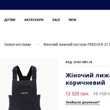
ДІТЯМ
АКСЕСУАРИ
SALE
NEW
Лижні костюми
Жіночий лижний костюм FREEVER 21
КОД: 21767-7901-18
Жіночий лижн
коричневий
12 325 грн.
16 155 
Знайшли дешевше?