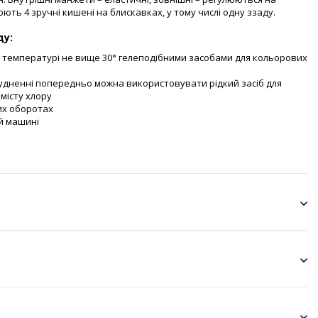
ть 4 зручні кишені на блискавках, у тому числі одну ззаду.
ду:
 температурі не вище 30° гелеподібними засобами для кольорових
удненні попередньо можна використовувати рідкий засіб для
місту хлору
их оборотах
й машині