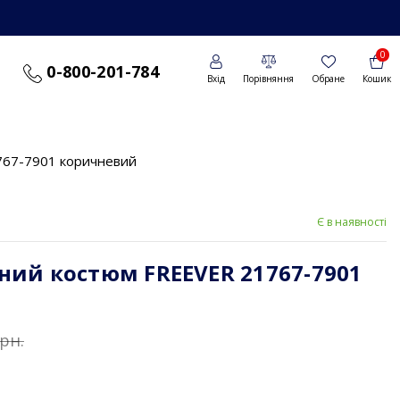
0
0-800-201-784
Вхід
Порівняння
Обране
Кошик
767-7901 коричневий
Є в наявності
ий костюм FREEVER 21767-7901
грн.