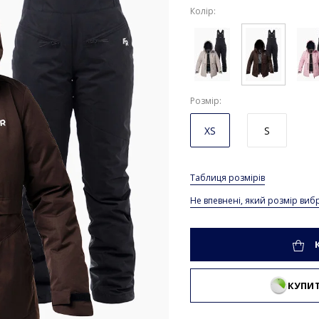
Колір:
Розмір
XS
S
Таблиця розмірів
Не впевнені, який розмір виб
КУПИТ