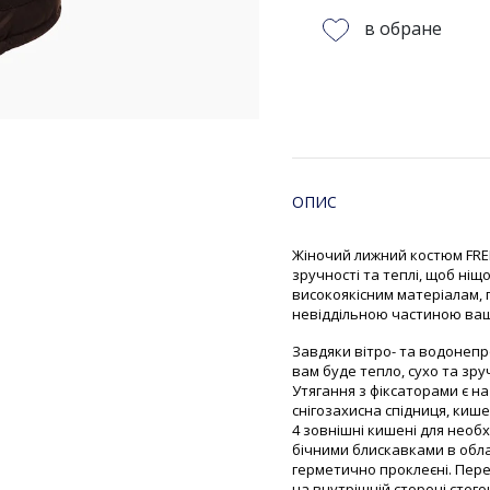
в обране
ОПИС
Жіночий лижний костюм FRE
зручності та теплі, щоб ні
високоякісним матеріалам, 
невіддільною частиною ваш
Завдяки вітро- та водонепр
вам буде тепло, сухо та зру
Утягання з фіксаторами є на
снігозахисна спідниця, кише
4 зовнішні кишені для необх
бічними блискавками в облас
герметично проклеєні. Пере
на внутрішній стороні стего