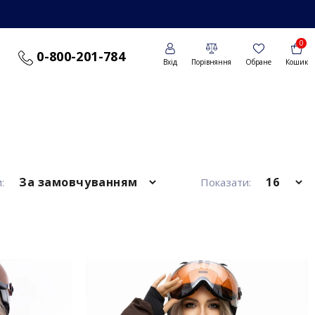
0
0-800-201-784
Вхід
Порівняння
Обране
Кошик
:
Показати: