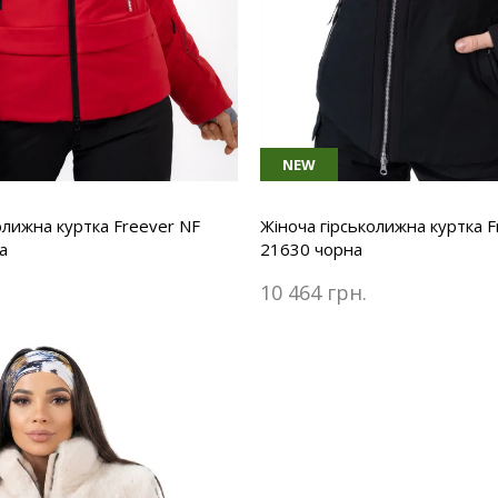
NEW
олижна куртка Freever NF
Жіноча гірськолижна куртка F
а
21630 чорна
10 464 грн.