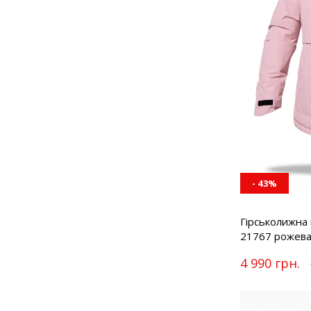
- 43%
Гірськолижна 
21767 рожев
4 990 грн.