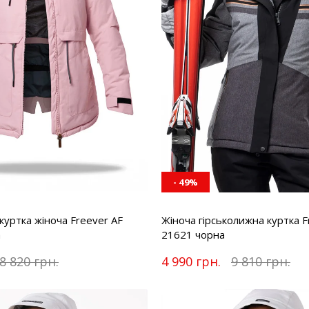
- 49%
куртка жіноча Freever AF
Жіноча гірськолижна куртка 
а
21621 чорна
8 820 грн.
4 990 грн.
9 810 грн.