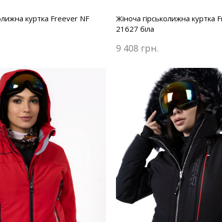
олижна куртка Freever NF
Жіноча гірськолижна куртка F
21627 біла
9 408 грн.