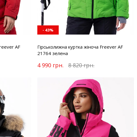
- 43%
reever AF
Гірськолижна куртка жіноча Freever AF
21764 зелена
4 990 грн.
8 820 грн.