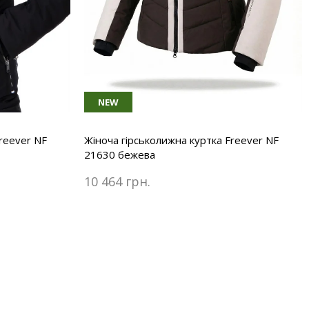
NEW
reever NF
Жіноча гірськолижна куртка Freever NF
21630 бежева
10 464 грн.