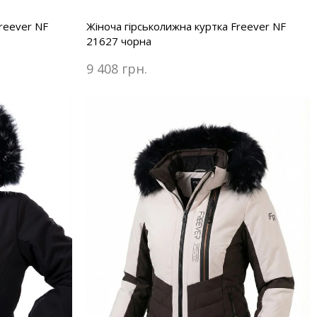
reever NF
Жіноча гірськолижна куртка Freever NF
21627 чорна
9 408 грн.