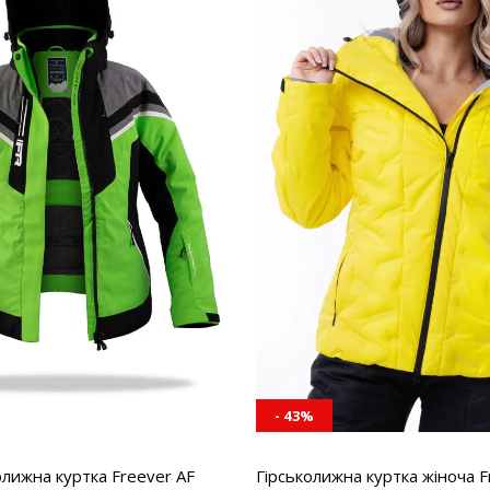
- 43%
олижна куртка Freever AF
Гірськолижна куртка жіноча F