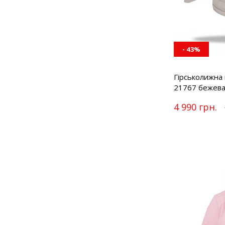
- 43%
Гірськолижна 
21767 бежев
4 990 грн.