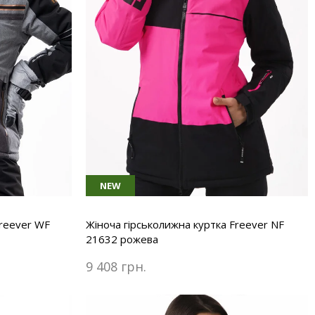
NEW
Freever WF
Жіноча гірськолижна куртка Freever NF
21632 рожева
9 408 грн.