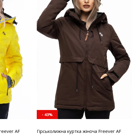
- 43%
reever AF
Гірськолижна куртка жіноча Freever AF