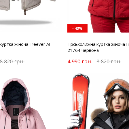
- 43%
куртка жіноча Freever AF
Гірськолижна куртка жіноча F
а
21764 червона
8 820 грн.
4 990 грн.
8 820 грн.