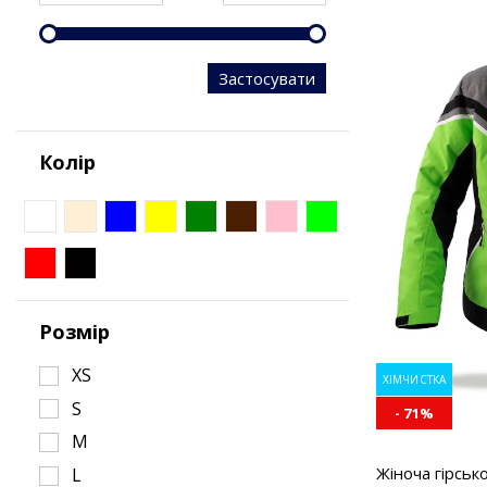
Застосувати
Колір
Розмір
XS
ХІМЧИСТКА
S
- 71%
M
Жіноча гірськ
L