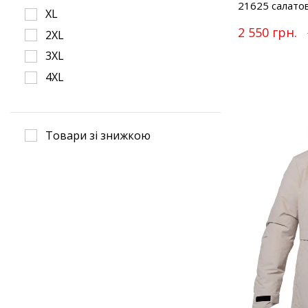
21625 салато
XL
2 550 грн.
2XL
3XL
4XL
Товари зі знижкою