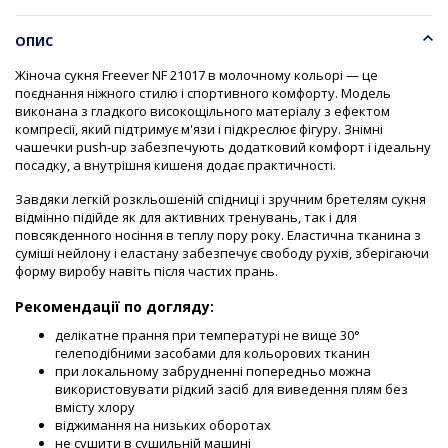
ОПИС
Жіноча сукня Freever NF 21017 в молочному кольорі — це
поєднання ніжного стилю і спортивного комфорту. Модель
виконана з гладкого високощільного матеріалу з ефектом
компресії, який підтримує м'язи і підкреслює фігуру. Знімні
чашечки push-up забезпечують додатковий комфорт і ідеальну
посадку, а внутрішня кишеня додає практичності.
Завдяки легкій розкльошеній спідниці і зручним бретелям сукня
відмінно підійде як для активних тренувань, так і для
повсякденного носіння в теплу пору року. Еластична тканина з
суміші нейлону і еластану забезпечує свободу рухів, зберігаючи
форму виробу навіть після частих прань.
Рекомендації по догляду:
делікатне прання при температурі не вище 30°
гелеподібними засобами для кольорових тканин
при локальному забрудненні попередньо можна
використовувати рідкий засіб для виведення плям без
вмісту хлору
віджимання на низьких оборотах
не сушити в сушильній машині