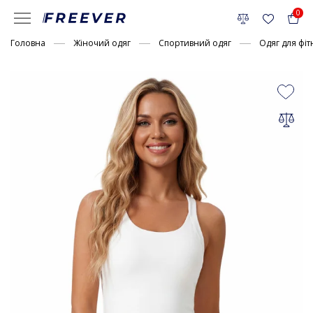
0
Головна
Жіночий одяг
Спортивний одяг
Одяг для фіт