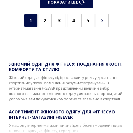
ПОКАЗАТИ ЩЕ
1
2
3
4
5
ЖІНОЧИЙ ОДЯГ ДЛЯ ФІТНЕСУ: ПОЄДНАННЯ ЯКОСТІ,
КОМФОРТУ ТА СТИЛЮ
Жіночий одяг для фітнесу відіграє важливу роль у досягненні
спортивних успіхів і поліпшенні результатів тренувань. В
інтернет-магазині FREEVER представлений великий вибір
якісного та стильного жіночого одягу для занять спортом, який
допоможе вам почуватися комфортно та впевнено в спортзалі.
АСОРТИМЕНТ ЖІНОЧОГО ОДЯГУ ДЛЯ ФІТНЕСУ В
ІНТЕРНЕТ-МАГАЗИНІ FREEVER
У нашому інтернет-магазині ви знайдете безліч моделей і видів
жіночого одягу для фітнесу, серед яких: