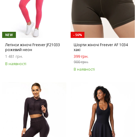
NEW
- 56%
Легінси жіночі Freever JF21033
Шорти жіночі Freever AF 1034
рожевий неон
хакі
1 481 грн.
399 грн.
900 грн.
В наявності
В наявності