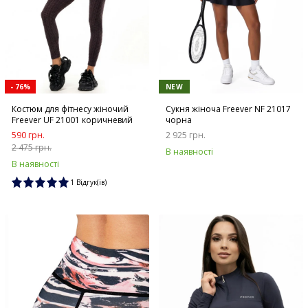
- 76%
NEW
Костюм для фітнесу жіночий
Сукня жіноча Freever NF 21017
Freever UF 21001 коричневий
чорна
590 грн.
2 925 грн.
2 475 грн.
В наявності
В наявності
1 Відгук(ів)