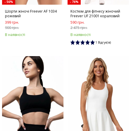
- 56%
- 76%
Шорти жіночі Freever AF 1034
Костюм для фітнесу жіночий
рожевий
Freever UF 21001 кораловий
399 грн.
590 грн.
900 грн.
2 475 грн.
В наявності
В наявності
1 Відгук(ів)