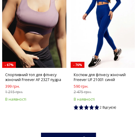
- 67%
- 76%
Спортивний топ для фітнесу
Костюм для фітнесу жіночий
жіночий Freever AF 2327 пудра
Freever UF 21001 синій
399 грн.
590 грн.
1 215 грн.
2 475 грн.
В наявності
В наявності
2 Відгук(ів)