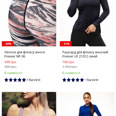
- 60%
- 41%
Легінси для фітнесу жіночі
Рашгард для фітнесу жіночий
Freever WF 06
Freever UF 21012 синій
399 грн.
790 грн.
990 грн.
1 350 грн.
В наявності
В наявності
3 Відгук(ів)
1 Відгук(ів)