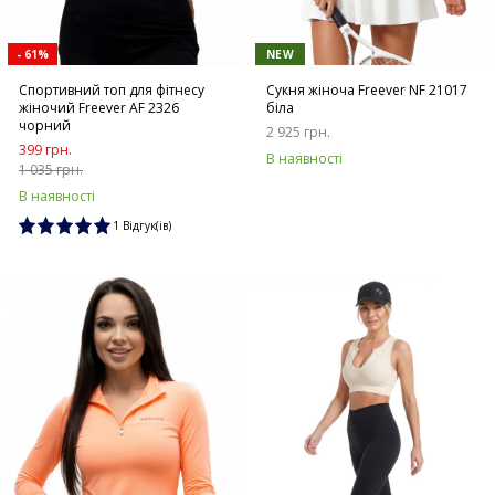
- 61%
NEW
Спортивний топ для фітнесу
Сукня жіноча Freever NF 21017
жіночий Freever AF 2326
біла
чорний
2 925 грн.
399 грн.
В наявності
1 035 грн.
В наявності
1 Відгук(ів)