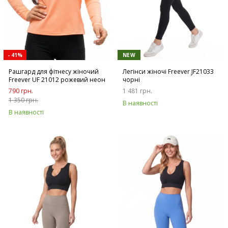
- 41%
NEW
Рашгард для фітнесу жіночий
Легінси жіночі Freever JF21033
Freever UF 21012 рожевий неон
чорні
790 грн.
1 481 грн.
1 350 грн.
В наявності
В наявності