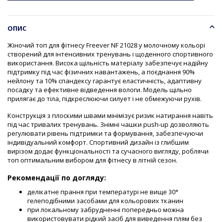
ОПИС
Жіночий топ для фітнесу Freever NF 21028 у молочному кольорі
створений для інтенсивних тренувань і щоденного спортивного
використання. Висока щільність матеріалу забезпечує надійну
підтримку під час фізичних навантажень, а поєднання 90%
нейлону та 10% спандексу гарантує еластичність, адаптивну
посадку та ефективне відведення вологи. Модель щільно
прилягає до тіла, підкреслюючи силует і не обмежуючи рухів.
Конструкція з плоскими швами мінімізує ризик натирання навіть
під час тривалих тренувань. Знімні чашки push-up дозволяють
регулювати рівень підтримки та формування, забезпечуючи
індивідуальний комфорт. Спортивний дизайн із глибшим
вирізом додає функціональності та сучасного вигляду, роблячи
топ оптимальним вибором для фітнесу в літній сезон.
Рекомендації по догляду:
делікатне прання при температурі не вище 30°
гелеподібними засобами для кольорових тканин
при локальному забрудненні попередньо можна
використовувати рідкий засіб для виведення плям без